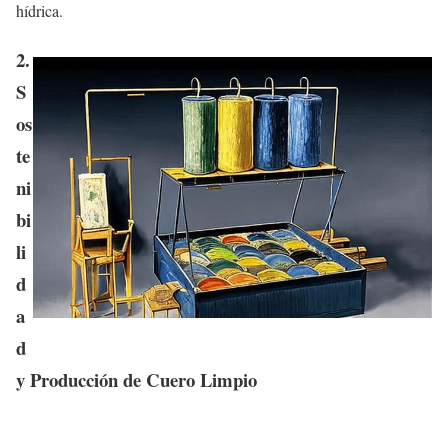
hídrica.
2
.
S
os
te
ni
bi
li
d
a
d
y Producción de Cuero Limpio